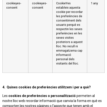
cookieyes-
cookieyes-
CookieYes
1 any
consent
consent
estableix aquesta
cookie per recordar
les preferències de
consentiment dels
usuaris perquè es
respectin les seves
preferències en les
seves visites
posteriors a aquest
lloc. No recull ni
emmagatzema cap
informació
personal dels
visitants del lloc.
4. Quines cookies de preferències utilitzem i per a què?
Les
cookies de preferències o personalització
permeten al
nostre lloc web recordar informació que canvia la forma en què es
comporten les nostres pàgines o l’aspecte que tenen amb el