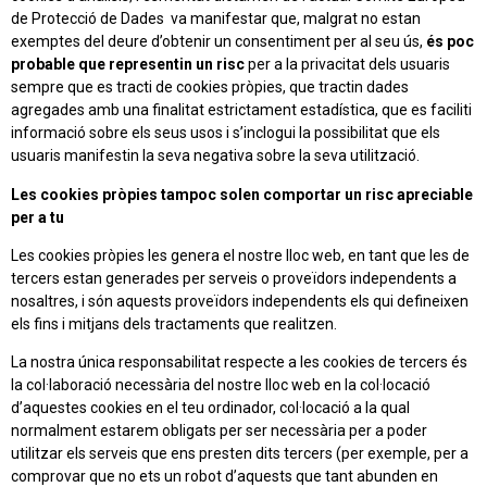
de Protecció de Dades va manifestar que, malgrat no estan
exemptes del deure d’obtenir un consentiment per al seu ús,
és poc
probable que representin un risc
per a la privacitat dels usuaris
sempre que es tracti de cookies pròpies, que tractin dades
agregades amb una finalitat estrictament estadística, que es faciliti
informació sobre els seus usos i s’inclogui la possibilitat que els
usuaris manifestin la seva negativa sobre la seva utilització.
Les cookies pròpies tampoc solen comportar un risc apreciable
per a tu
Les cookies pròpies les genera el nostre lloc web, en tant que les de
tercers estan generades per serveis o proveïdors independents a
nosaltres, i són aquests proveïdors independents els qui defineixen
els fins i mitjans dels tractaments que realitzen.
La nostra única responsabilitat respecte a les cookies de tercers és
la col·laboració necessària del nostre lloc web en la col·locació
d’aquestes cookies en el teu ordinador, col·locació a la qual
normalment estarem obligats per ser necessària per a poder
utilitzar els serveis que ens presten dits tercers (per exemple, per a
comprovar que no ets un robot d’aquests que tant abunden en