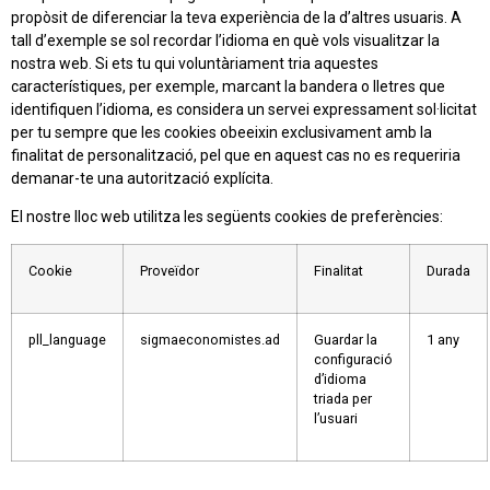
propòsit de diferenciar la teva experiència de la d’altres usuaris. A
tall d’exemple se sol recordar l’idioma en què vols visualitzar la
nostra web. Si ets tu qui voluntàriament tria aquestes
característiques, per exemple, marcant la bandera o lletres que
identifiquen l’idioma, es considera un servei expressament sol·licitat
per tu sempre que les cookies obeeixin exclusivament amb la
finalitat de personalització, pel que en aquest cas no es requeriria
demanar-te una autorització explícita.
El nostre lloc web utilitza les següents cookies de preferències:
Cookie
Proveïdor
Finalitat
Durada
pll_language
sigmaeconomistes.ad
Guardar la
1 any
configuració
d’idioma
triada per
l’usuari