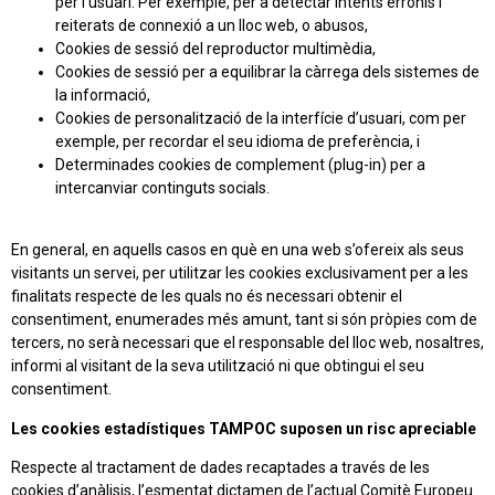
per l’usuari. Per exemple, per a detectar intents erronis i
reiterats de connexió a un lloc web, o abusos,
Cookies de sessió del reproductor multimèdia,
Cookies de sessió per a equilibrar la càrrega dels sistemes de
la informació,
Cookies de personalització de la interfície d’usuari, com per
exemple, per recordar el seu idioma de preferència, i
Determinades cookies de complement (plug-in) per a
intercanviar continguts socials.
En general, en aquells casos en què en una web s’ofereix als seus
visitants un servei, per utilitzar les cookies exclusivament per a les
finalitats respecte de les quals no és necessari obtenir el
consentiment, enumerades més amunt, tant si són pròpies com de
tercers, no serà necessari que el responsable del lloc web, nosaltres,
informi al visitant de la seva utilització ni que obtingui el seu
consentiment.
Les cookies estadístiques TAMPOC suposen un risc apreciable
Respecte al tractament de dades recaptades a través de les
cookies d’anàlisis, l’esmentat dictamen de l’actual Comitè Europeu