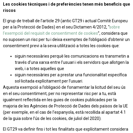
Les cookies tècniques i de preferències tenen més beneficis que
riscos
El grup de treball de l’article 29 (antic GT29 i actual Comitè Europeu
per a la Protecció de Dades) en el seu Dictamen 4/2012, “
sobre
l’exempció del requisit de consentiment de cookies
”, considera que
no suposen un risc per tu i deixa exemptes de l’obligació d’obtenir un
consentiment previ a la seva utilització a totes les cookies que:
siguin necessàries perquè les comunicacions es transmetin a
través d’una xarxa entre l’usuari i els servidors que allotgen la
web, i a totes aquelles que
siguin necessàries per a prestar una funcionalitat específica
sol·licitada explícitament per l’usuari.
Aquesta exempció a l’obligació de fonamentar la licitud del seu ús
en el seu consentiment, per no representar risc per a tu, està
igualment reflectida en les guies de cookies publicades per la
majoria de les Agències de Protecció de Dades dels països de la UE
(per exemple, en el cas de l’espanyola, està recollida al apartat 4.1
de la guia sobre l’ús de les cookies, de juliol del 2020).
El GT29 va definir fins i tot les finalitats que explícitament considera