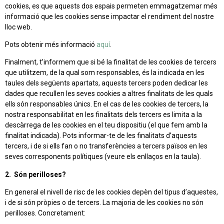
cookies, es que aquests dos espais permeten emmagatzemar més
informació que les cookies sense impactar el rendiment del nostre
lloc web.
Pots obtenir més informació
aquí
.
Finalment, t’informem que si bé la finalitat de les cookies de tercers
que utilitzem, de la qual som responsables, és la indicada en les
taules dels següents apartats, aquests tercers poden dedicar les
dades que recullen les seves cookies a altres finalitats de les quals
ells són responsables únics. En el cas de les cookies de tercers, la
nostra responsabilitat en les finalitats dels tercers es limita a la
descàrrega de les cookies en el teu dispositiu (el que fem amb la
finalitat indicada). Pots informar-te de les finalitats d’aquests
tercers, i de si ells fan o no transferències a tercers països en les
seves corresponents polítiques (veure els enllaços en la taula).
2. Són perilloses?
En general el nivell de risc de les cookies depèn del tipus d’aquestes,
i de si són pròpies o de tercers. La majoria de les cookies no són
perilloses. Concretament: