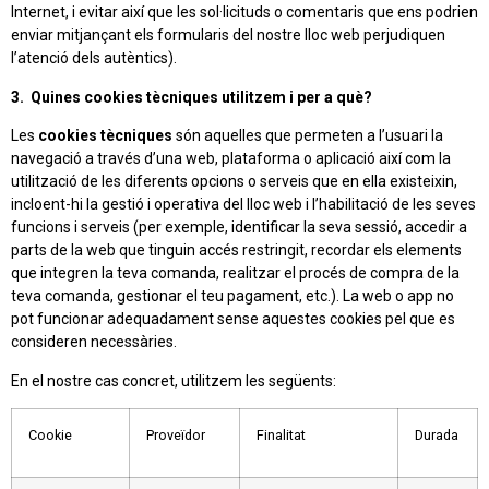
Internet, i evitar així que les sol·licituds o comentaris que ens podrien
enviar mitjançant els formularis del nostre lloc web perjudiquen
l’atenció dels autèntics).
3. Quines cookies tècniques utilitzem i per a què?
Les
cookies tècniques
són aquelles que permeten a l’usuari la
navegació a través d’una web, plataforma o aplicació així com la
utilització de les diferents opcions o serveis que en ella existeixin,
incloent-hi la gestió i operativa del lloc web i l’habilitació de les seves
funcions i serveis (per exemple, identificar la seva sessió, accedir a
parts de la web que tinguin accés restringit, recordar els elements
que integren la teva comanda, realitzar el procés de compra de la
teva comanda, gestionar el teu pagament, etc.). La web o app no
pot funcionar adequadament sense aquestes cookies pel que es
consideren necessàries.
En el nostre cas concret, utilitzem les següents:
Cookie
Proveïdor
Finalitat
Durada