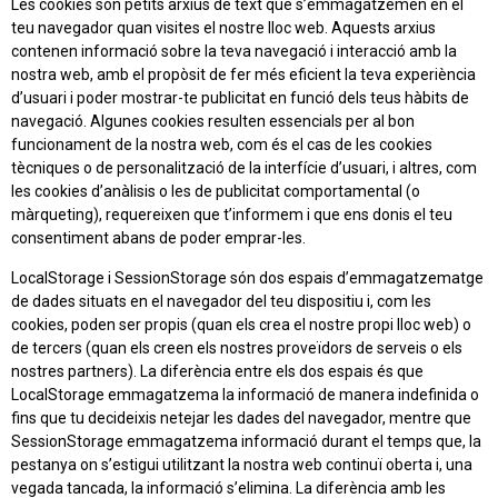
Les cookies són petits arxius de text que s’emmagatzemen en el
teu navegador quan visites el nostre lloc web. Aquests arxius
contenen informació sobre la teva navegació i interacció amb la
nostra web, amb el propòsit de fer més eficient la teva experiència
d’usuari i poder mostrar-te publicitat en funció dels teus hàbits de
navegació. Algunes cookies resulten essencials per al bon
funcionament de la nostra web, com és el cas de les cookies
tècniques o de personalització de la interfície d’usuari, i altres, com
les cookies d’anàlisis o les de publicitat comportamental (o
màrqueting), requereixen que t’informem i que ens donis el teu
consentiment abans de poder emprar-les.
LocalStorage i SessionStorage són dos espais d’emmagatzematge
de dades situats en el navegador del teu dispositiu i, com les
cookies, poden ser propis (quan els crea el nostre propi lloc web) o
de tercers (quan els creen els nostres proveïdors de serveis o els
nostres partners). La diferència entre els dos espais és que
LocalStorage emmagatzema la informació de manera indefinida o
fins que tu decideixis netejar les dades del navegador, mentre que
SessionStorage emmagatzema informació durant el temps que, la
pestanya on s’estigui utilitzant la nostra web continuï oberta i, una
vegada tancada, la informació s’elimina. La diferència amb les